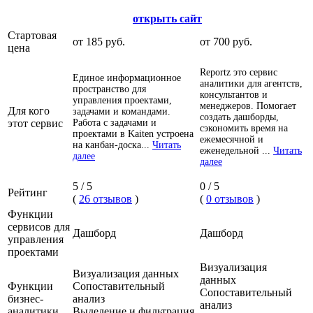
открыть сайт
Стартовая
от 185 руб.
от 700 руб.
цена
Reportz это сервис
Единое информационное
аналитики для агентств,
пространство для
консультантов и
управления проектами,
менеджеров. Помогает
Для кого
задачами и командами.
создать дашборды,
этот сервис
Работа с задачами и
сэкономить время на
проектами в Kaiten устроена
ежемесячной и
на канбан-доска...
Читать
еженедельной ...
Читать
далее
далее
5 / 5
0 / 5
Рейтинг
(
26 отзывов
)
(
0 отзывов
)
Функции
сервисов для
Дашборд
Дашборд
управления
проектами
Визуализация
Визуализация данных
данных
Функции
Сопоставительный
Сопоставительный
бизнес-
анализ
анализ
аналитики
Выделение и фильтрация