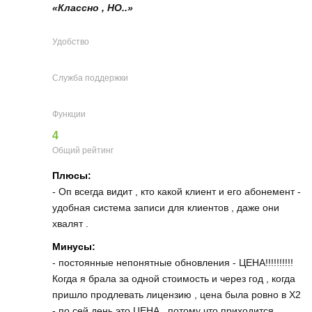
«Классно , НО..»
Удобство
Служба поддержки
Функции
4
Общий рейтинг
Плюсы:
- Оп всегда видит , кто какой клиент и его абонемент -
удобная система записи для клиентов , даже они
хвалят .
Минусы:
- постоянные непонятные обновления - ЦЕНА!!!!!!!!!!
Когда я брала за одной стоимость и через год , когда
пришло продлевать лицензию , цена была ровно в Х2
- по сей день это ЦЕНА , потому что приходится