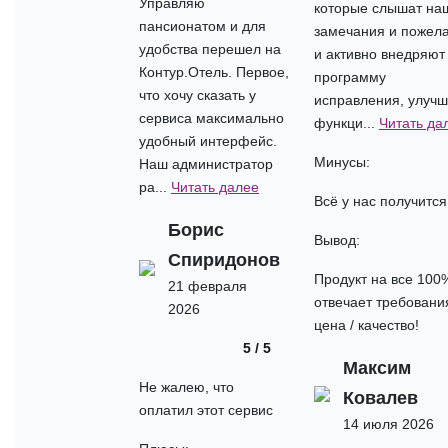
Управляю
которые слышат на
пансионатом и для
замечания и пожел
удобства перешел на
и активно внедряют
Контур.Отель. Первое,
программу
что хочу сказать у
исправления, улуч
сервиса максимально
функци...
Читать да
удобный интерфейс.
Минусы:
Наш администратор
ра...
Читать далее
Всё у нас получится
Борис
Вывод:
Спиридонов
Продукт на все 100
21 февраля
отвечает требован
2026
цена / качество!
5 / 5
Максим
Не жалею, что
Ковалев
оплатил этот сервис
14 июля 2026