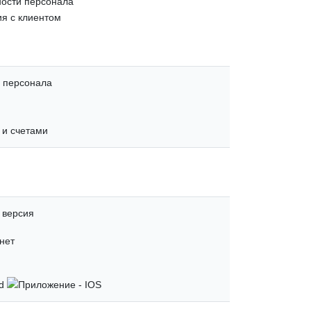
ости персонала
я с клиентом
и персонала
 и счетами
 версия