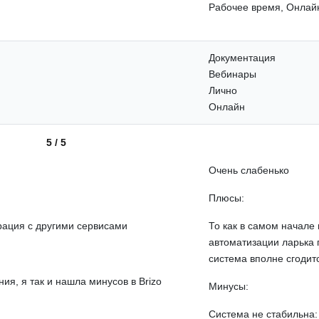
Рабочее время, Онлай
Документация
Вебинары
Лично
Онлайн
5 / 5
Очень слабенько
Плюсы:
рация с другими сервисами
То как в самом начале
автоматизации ларька 
система вполне сгодит
ия, я так и нашла минусов в Brizo
Минусы:
Система не стабильна: