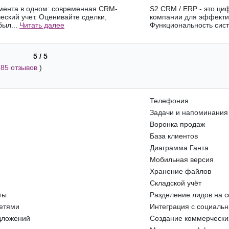
румента в одном: современная CRM-
S2 CRM / ERP - это ци
еский учет. Оценивайте сделки,
компании для эффекти
был...
Читать далее
Функциональность сист
5 / 5
(
85 отзывов
)
Телефония
Задачи и напоминания
Воронка продаж
База клиентов
Диаграмма Ганта
Мобильная версия
Хранение файлов
Складской учёт
ты
Разделение лидов на 
сетями
Интеграция с социаль
дложений
Создание коммерчески