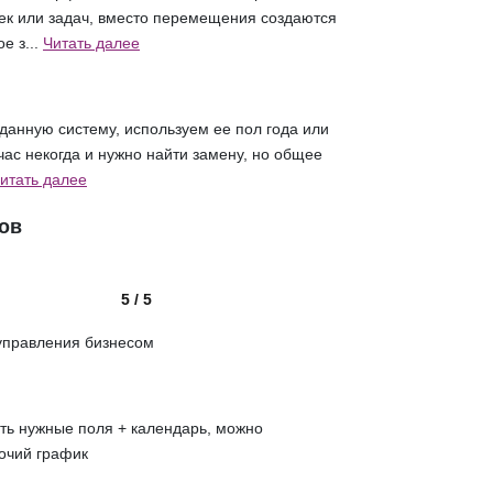
ек или задач, вместо перемещения создаются
е з...
Читать далее
данную систему, используем ее пол года или
час некогда и нужно найти замену, но общее
итать далее
ов
5 / 5
управления бизнесом
сть нужные поля + календарь, можно
очий график