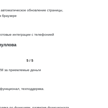
 автоматическое обновление страницы,
в браузере
 готовые интеграции с телефонией
иуллова
5 / 5
RM за приемлемые деньги
функционал, техподдержка.
правка по функциям, развитие функционала