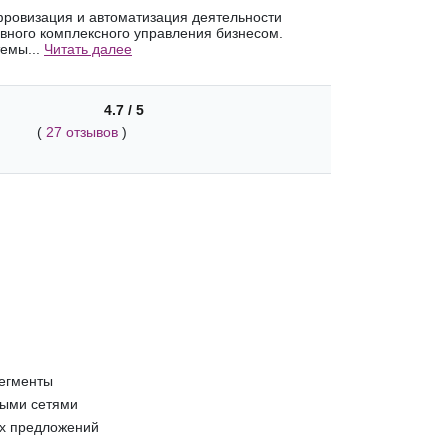
фровизация и автоматизация деятельности
вного комплексного управления бизнесом.
емы...
Читать далее
4.7 / 5
(
27 отзывов
)
сегменты
ными сетями
х предложений