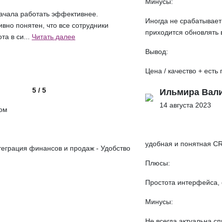
Минусы:
ачала работать эффективнее.
Иногда не срабатывает
вно понятен, что все сотрудники
приходится обновлять 
та в си...
Читать далее
Вывод:
Цена / качество + есть
5 / 5
Ильмира Вал
14 августа 2023
ом
удобная и понятная C
еграция финансов и продаж - Удобство
Плюсы:
Простота интерфейса, 
Минусы:
Не всегда актуальна с