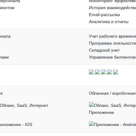
персонала
Мониторинг эффективн
лиентом
История взаимодействи
Email-рассылка
Аналитика и отчеты
онала
Учет рабочего времен
Программа лояльности
Складской учет
тами
Управление биллингом
ия
Облачная / коробочная
Приложение