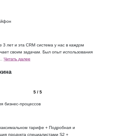
айфон
 3 лет и эта CRM система у нас в каждом
ечает своим задачам. Был опыт использования
..
Читать далее
кина
5 / 5
ия бизнес-процессов
максимальном тарифе + Подробная и
ция продукта специалистами S2 +