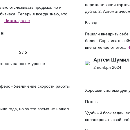
перетаскивании карточ
лько отслеживать продажи, но и
дубли. 2. Автоматическо
изнеса. Теперь я всегда знаю, что
...
Читать далее
Вывод:
ия
Решили внедрить себе 
более. Спрыгивать сей
впечатление от этог...
Ч
5 / 5
Артем Шумил
вность на новом уровне
2 ноября 2024
рфейс - Увеличение скорости работы
Хорошая система для 
Плюсы:
ше года, но за это время не нашел
Удобный блок задач, е
спланировать свой раб