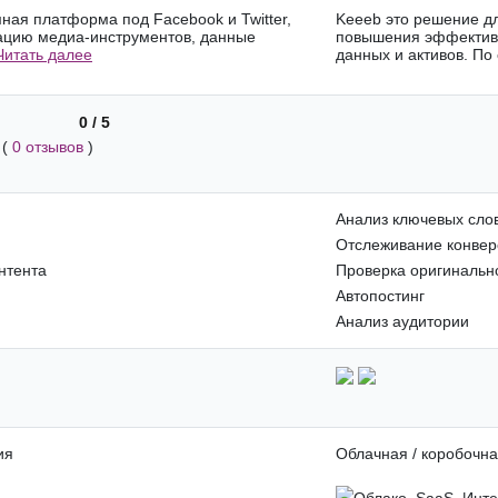
ная платформа под Facebook и Twitter,
Keeeb это решение дл
зацию медиа-инструментов, данные
повышения эффективн
Читать далее
данных и активов. По 
0 / 5
(
0 отзывов
)
Анализ ключевых сло
Отслеживание конвер
нтента
Проверка оригинальн
Автопостинг
Анализ аудитории
ия
Облачная / коробочна