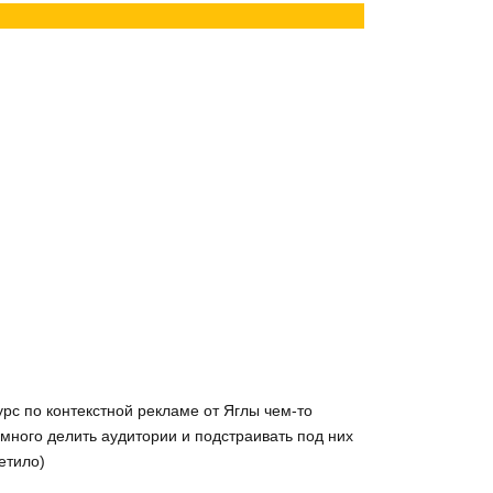
урс по контекстной рекламе от Яглы чем-то
емного делить аудитории и подстраивать под них
етило)