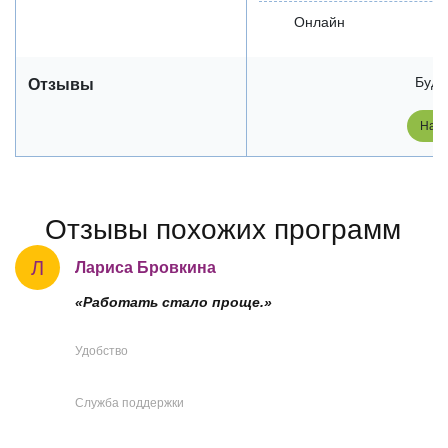
Онлайн
Будь
Отзывы
Напи
Отзывы похожих программ
Л
Лариса Бровкина
«Работать стало проще.»
Удобство
Служба поддержки