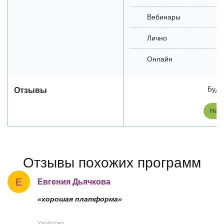
Вебинары
Лично
Онлайн
Будь
Отзывы
Напи
Отзывы похожих программ
Е
Евгения Дьячкова
«хорошая платформа»
Удобство