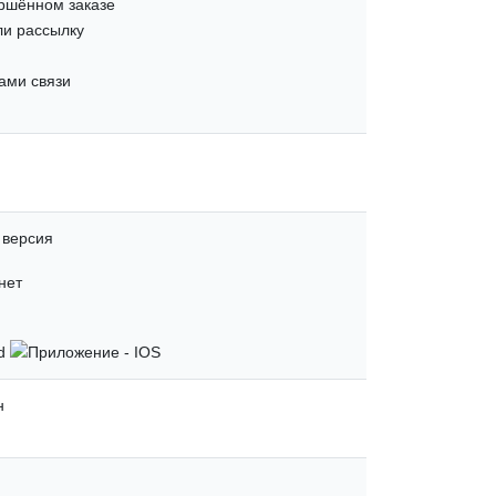
ршённом заказе
ли рассылку
ами связи
 версия
н