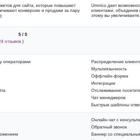
джетов для сайта, которые повышают
Umnico дает возможно
личивают конверсию и продажи за пару
клиентами, объединив 
е
этому вы увеличиваете.
5 / 5
24 отзывов
)
у операторами
Распределение клиент
Мультиязычность
Оффлайн-форма
Интеграции
йта
Отслеживание посетит
Чат менеджеров
Быстрые шаблоны отве
Онлайн-чат с консульт
Обратный звонок
ложением
Баннер со специальны