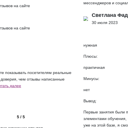
мессенджеров и социал
тзывов на сайте
Светлана Фад
30 июля 2023
тзывов на сайте
нужная
Плюсы:
практичная
йте показывать посетителям реальные
Минусы:
 доверия, чем отзывы написанные
итать далее
нет
Вывод:
Первые занятия были п
5 / 5
элементами обучения, н
уже на этой базе, я смог
вис агрегации отзывов