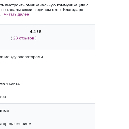
сть выстроить омниканальную коммуникацию с
все каналы связи в едином окне. Благодаря
..
Читать далее
4.4 / 5
(
23 отзывов
)
ов между операторами
елей сайта
тов
антом
м предложением