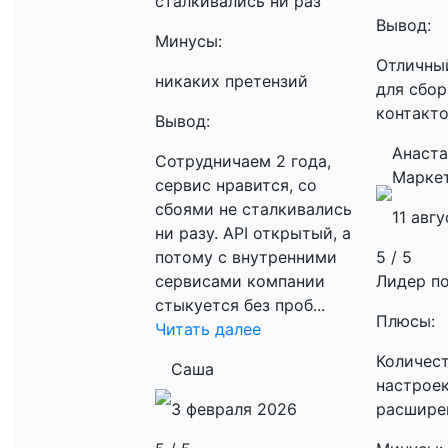
сталкивались ни раз
Вывод:
Минусы:
Отличны
никаких претензий
для сбор
контакт
Вывод:
Анаста
Сотрудничаем 2 года,
Марке
сервис нравится, со
сбоями не сталкивались
11 авг
ни разу. API открытый, а
потому с внутренними
5 / 5
сервисами компании
Лидер по
стыкуется без проб...
Плюсы:
Читать далее
Количес
Саша
настроек
3 февраля 2026
расшире