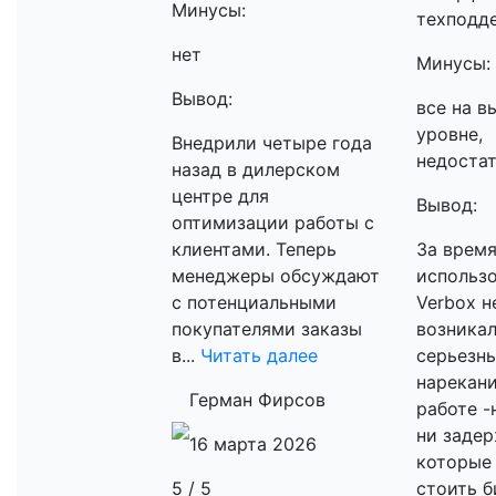
Минусы:
техподд
нет
Минусы:
Вывод:
все на 
уровне,
Внедрили четыре года
недостат
назад в дилерском
центре для
Вывод:
оптимизации работы с
клиентами. Теперь
За врем
менеджеры обсуждают
использ
с потенциальными
Verbox н
покупателями заказы
возника
в...
Читать далее
серьезн
нарекани
Герман Фирсов
работе -
ни задер
16 марта 2026
которые
5 / 5
стоить б