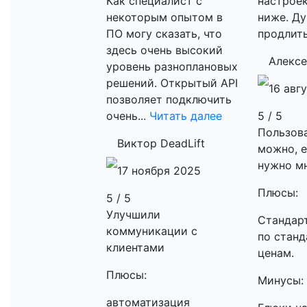
Как специалист с
настроек
некоторым опытом в
ниже. Д
ПО могу сказать, что
продлить
здесь очень высокий
Алексе
уровень разноплановых
решений. Открытый API
16 авг
позволяет подключить
очень...
Читать далее
5 / 5
Пользов
Виктор DeadLift
можно, е
нужно мн
17 ноября 2025
Плюсы:
5 / 5
Улучшили
Стандар
коммуникации с
по стан
клиентами
ценам.
Плюсы:
Минусы:
автоматизация