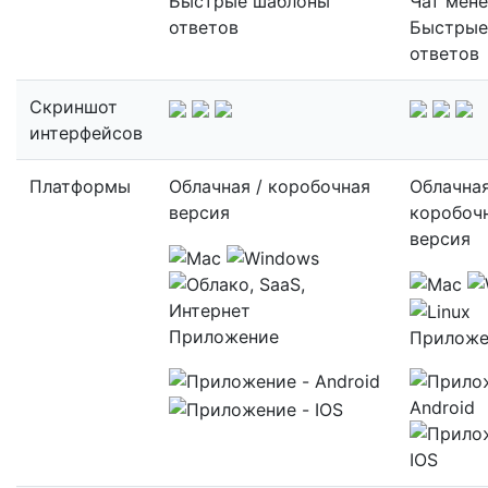
Быстрые шаблоны
Чат мен
ответов
Быстрые
ответов
Скриншот
интерфейсов
Платформы
Облачная / коробочная
Облачная
версия
коробоч
версия
Приложение
Приложе