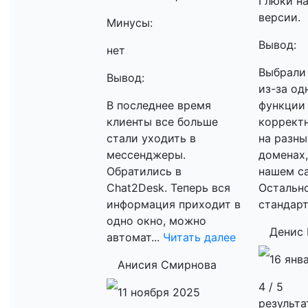
Глюки н
версии.
Минусы:
Вывод:
нет
Выбрали
Вывод:
из-за од
В последнее время
функции 
клиенты все больше
корректн
стали уходить в
на разны
мессенджеры.
доменах,
Обратились в
нашем са
Chat2Desk. Теперь вся
Остально
информация приходит в
стандарт
одно окно, можно
Денис
автомат...
Читать далее
16 янв
Анисия Смирнова
4 / 5
11 ноября 2025
результа