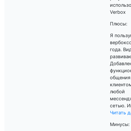
использ
Verbox
Плюсы:
Я польз
вербокс
года. Ви
развиваю
Добавле
функцио
общения
клиентом
любой
мессенд
сетью. И
Читать д
Минусы: