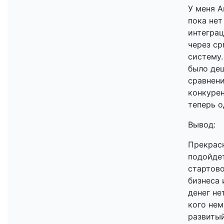
У меня 
пока нет
интеграц
через ср
систему.
было де
сравнен
конкурен
теперь о
Вывод:
Прекрас
подойде
стартов
бизнеса 
денег не
кого нем
развитый