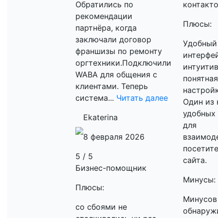
Обратились по
контакт
рекомендации
Плюсы:
партнёра, когда
заключали договор
Удобный
франшизы по ремонту
интерфей
оргтехники.Подключили
интуити
WABA для общения с
понятная
клиентами. Теперь
настройк
система...
Читать далее
Один из 
удобных
Ekaterina
для
8 февраля 2026
взаимод
посетит
5 / 5
сайта.
Бизнес-помощник
Минусы:
Плюсы:
Минусов
со сбоями не
обнаруж