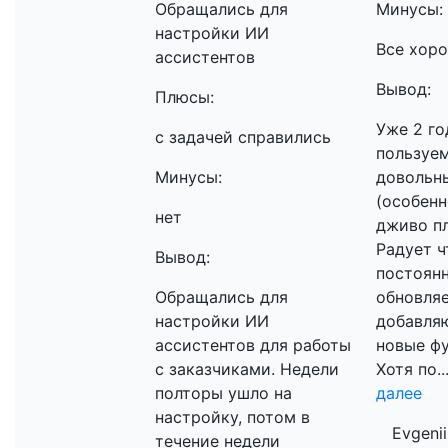
Обращались для
Минусы:
настройки ИИ
Все хор
ассистентов
Вывод:
Плюсы:
Уже 2 го
с задачей справились
пользуем
Минусы:
довольн
(особенн
нет
дживо пл
Радует ч
Вывод:
постоян
Обращались для
обновляе
настройки ИИ
добавля
ассистентов для работы
новые ф
с заказчиками. Недели
Хотя по..
полторы ушло на
далее
настройку, потом в
Evgenii
течение недели