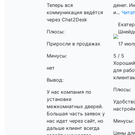
Теперь вся
денег. И
коммуникация ведётся
и...
Читат
через Chat2Desk
Екатер
Плюсы:
Шнейд
Приросли в продажах
17 июл
Минусы:
5 / 5
Хороший
нет
для рабо
клиента
Вывод:
Плюсы:
У нас компания по
установке
Удобств
межкомнатных дверей.
настрой
Большая часть заявок у
нас идет через сайт, но
Минусы:
дальше клиент всегда
Цены дл