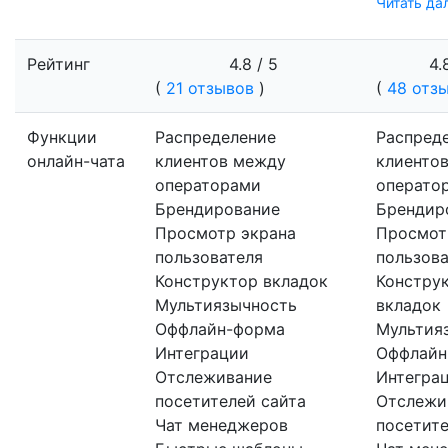
Читать да
Рейтинг
4.8 / 5
4.
(
21 отзывов
)
(
48 отз
Функции
Распределение
Распред
онлайн-чата
клиентов между
клиенто
операторами
операто
Брендирование
Брендир
Просмотр экрана
Просмот
пользователя
пользова
Конструктор вкладок
Констру
Мультиязычность
вкладок
Оффлайн-форма
Мультия
Интеграции
Оффлайн
Отслеживание
Интегра
посетителей сайта
Отслежи
Чат менеджеров
посетите