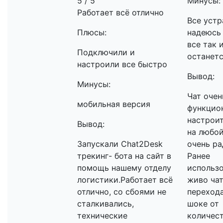
5 / 5
Минусы:
Работает всё отлично
Все устр
Плюсы:
надеюсь
все так 
Подключили и
останетс
настроили все быстро
Вывод:
Минусы:
Чат очен
мобильная версия
функцио
настрои
Вывод:
на любой
Запускали Chat2Desk
очень ра
трекинг- бота на сайт в
Ранее
помощь нашему отделу
использ
логистики.Работает всё
живо чат
отлично, со сбоями не
перехода
сталкивались,
шоке от
технические
количеств