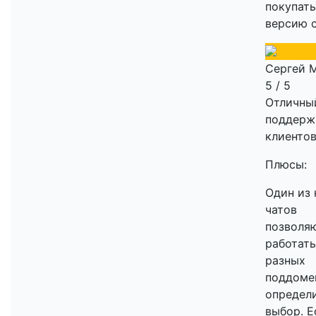
покупат
версию 
Сергей 
5 / 5
Отличный
поддерж
клиенто
Плюсы:
Один из 
чатов
позволя
работать
разных
поддоме
определ
выбор. Е