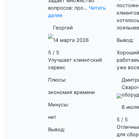
задаёт множество
постоян
вопросов: про...
Читать
клиентов
далее
хотелось
Георгий
лояльне
14 марта 2026
Вывод:
5 / 5
Хороший
Улучшает клиентский
работаем
сервис
уже восе
Плюсы:
Дмитр
Сваро
экономия времени
обору
Минусы:
8 июля
нет
5 / 5
Отличны
Вывод:
для сбор