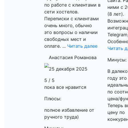
сайта. Р
по работе с клиентами в
ними с 2
сети хостелов.
(8 лет).
Переписки с клиентами
Возможн
очень много, обычно
интеграц
это вопросы о наличии
Telegram,
свободных мест и
Особенно
оплате. ...
Читать далее
Читать д
Анастасия Романова
Минусы:
25 декабря 2025
В далеко
году это
5 / 5
идеальн
пока все нравится
по соот
Плюсы:
цена/фун
Теперь 
полное избавление от
цену по
ручного труда)
конкуре