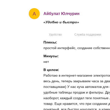
А
Айбулат Юлчурин
«Удобно и быстро»
Удобство
Служба поддержки
Плюсы:
простой интерфейс, создание собствен
Минусы:
нет
В целом:
Работаю в интернет-магазине электротов
весь день, теперь закрываем часа за дв
поставщикам) У нас куча автоматов для 
удобные таблицы продаж и фильтры. Дру
наоборот, каждый создал теги понятные
товар. Еще нравится, что при создании 
понятный, все быстро находится, а клие