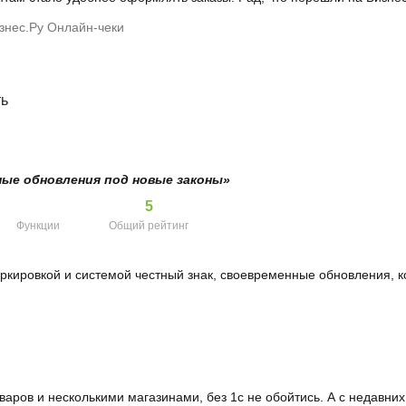
знес.Ру Онлайн-чеки
ть
ные обновления под новые законы»
5
Функции
Общий рейтинг
аркировкой и системой честный знак, своевременные обновления, 
аров и несколькими магазинами, без 1с не обойтись. А с недавни