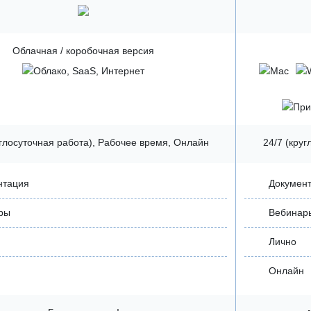
Облачная / коробочная версия
углосуточная работа), Рабочее время, Онлайн
24/7 (кру
нтация
Докумен
ры
Вебинар
Лично
Онлайн