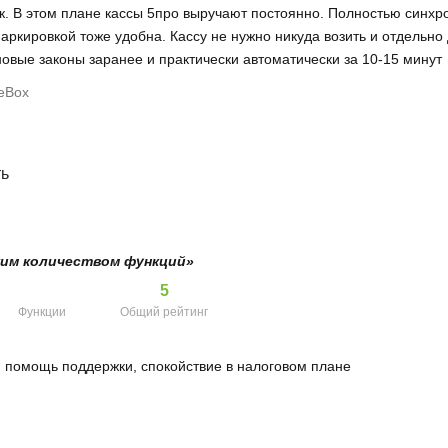
ак. В этом плане кассы 5про выручают постоянно. Полностью синхр
маркировкой тоже удобна. Кассу не нужно никуда возить и отдельно
овые законы заранее и практически автоматически за 10-15 минут
teBox
ть
им количеством функций»
5
Функции
Общий рейтинг
 помощь поддержки, спокойствие в налоговом плане