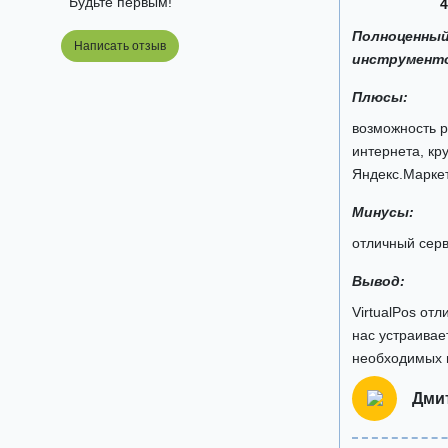
Будьте первым!
4
Полноценный
Написать отзыв
инструмент
Плюсы:
возможность р
интернета, кр
Яндекс.Маркет
Минусы:
отличный сер
Вывод:
VirtualPos от
нас устраивае
необходимых 
Дми