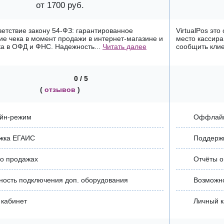
от 1700 руб.
етствие закону 54-ФЗ: гарантированное
VirtualPos эт
е чека в момент продажи в интернет-магазине и
место кассира
ка в ОФД и ФНС. Надежность...
Читать далее
сообщить клие
0 / 5
(
отзывов
)
йн-режим
Оффлай
жка ЕГАИС
Поддерж
 о продажах
Отчёты о
ность подключения доп. оборудования
Возможно
 кабинет
Личный к