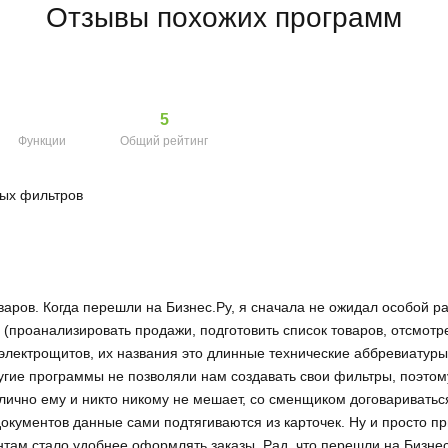
Отзывы похожих программ
5
Функции
Общий рейтинг
ных фильтров
аров. Когда перешли на Бизнес.Ру, я сначала не ожидал особой раз
а (проанализировать продажи, подготовить список товаров, отсмот
электрощитов, их названия это длинные технические аббревиатуры
гие программы не позволяли нам создавать свои фильтры, поэтому
 лично ему и никто никому не мешает, со сменщиком договаривать
документов данные сами подтягиваются из карточек. Ну и просто 
нтам стало удобнее оформлять заказы. Рад, что перешли на Бизне