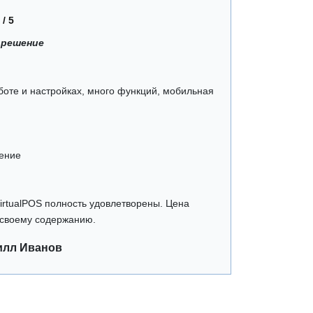
 / 5
 решение
боте и настройках, много функций, мобильная
ение
irtualPOS полность удовлетворены. Цена
 своему содержанию.
илл Иванов