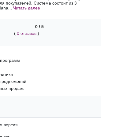
ля покупателей. Система состоит из 3
Mana...
Читать далее
0 / 5
(
0 отзывов
)
и
 программ
литики
 предложений
рных продаж
я версия