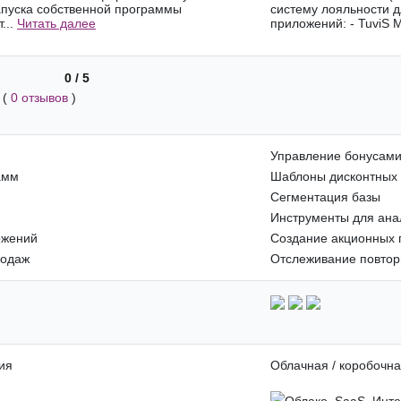
апуска собственной программы
систему лояльности д
...
Читать далее
приложений: - TuviS 
0 / 5
(
0 отзывов
)
Управление бонусам
амм
Шаблоны дисконтных
Сегментация базы
Инструменты для ана
ожений
Создание акционных
родаж
Отслеживание повто
ия
Облачная / коробочна