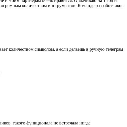
е и моим партнерам очень нравится. Оплачиваю на 1 год и
и огромным количеством инструментов. Команде разработчиков
вает количеством символом, а если делаешь в ручную телеграм
!
ников, такого функционала не встречала нигде