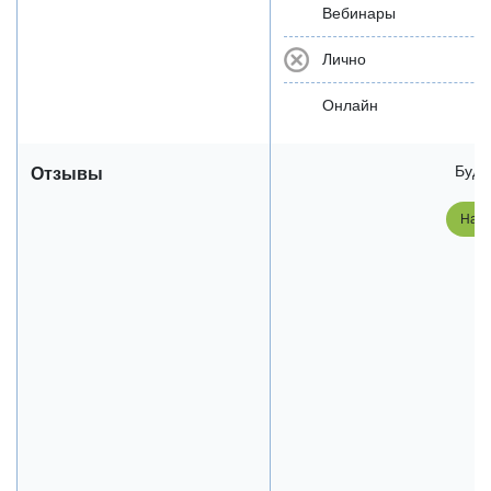
Вебинары
Лично
Онлайн
Будь
Отзывы
Напи