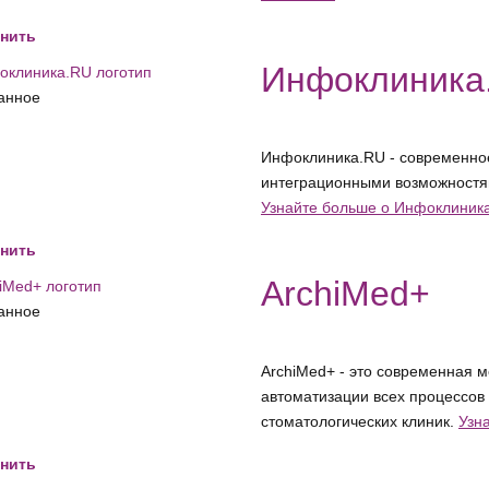
нить
Инфоклиника
анное
Инфоклиника.RU - современно
интеграционными возможностям
Узнайте больше о Инфоклиник
нить
ArchiMed+
анное
ArchiMed+ - это современная
автоматизации всех процессов
стоматологических клиник.
Узн
нить