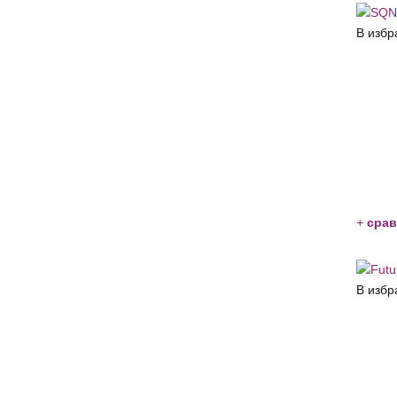
В избр
+
срав
В избр