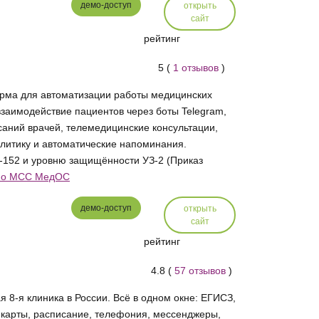
демо-доступ
открыть
сайт
рейтинг
5 (
1 отзывов
)
рма для автоматизации работы медицинских
взаимодействие пациентов через боты Telegram,
саний врачей, телемедицинские консультации,
литику и автоматические напоминания.
-152 и уровню защищённости УЗ-2 (Приказ
е о МСС МедОС
демо-доступ
открыть
сайт
рейтинг
4.8 (
57 отзывов
)
я 8-я клиника в России. Всё в одном окне: ЕГИСЗ,
карты, расписание, телефония, мессенджеры,