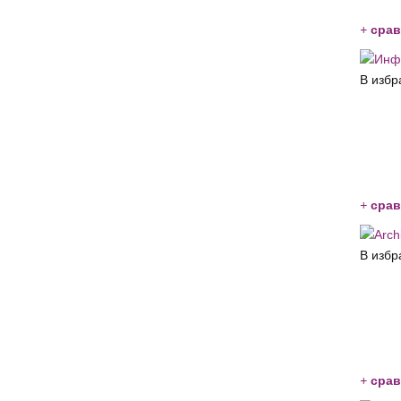
+
срав
В избр
+
срав
В избр
+
срав