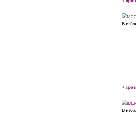
+
срав
В избр
+
срав
В избр