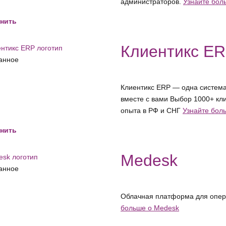
администраторов.
Узнайте бол
нить
Клиентикс E
анное
Клиентикс ERP — одна система
вместе с вами Выбор 1000+ кли
опыта в РФ и СНГ
Узнайте бол
нить
Medesk
анное
Облачная платформа для опера
больше о Medesk