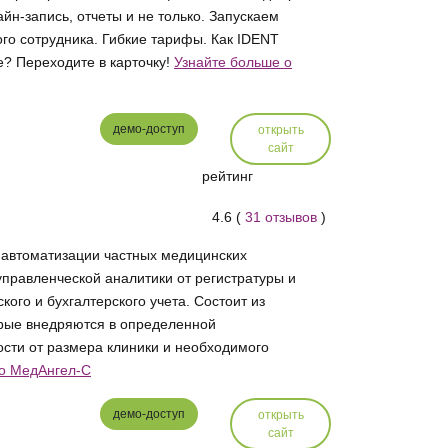
йн-запись, отчеты и не только. Запускаем
ого сотрудника. Гибкие тарифы. Как IDENT
? Переходите в карточку!
Узнайте больше о
демо-доступ
открыть
сайт
рейтинг
4.6 (
31 отзывов
)
автоматизации частных медицинских
управленческой аналитики от регистратуры и
кого и бухгалтерского учета. Состоит из
рые внедряются в определенной
ости от размера клиники и необходимого
 о МедАнгел-С
демо-доступ
открыть
сайт