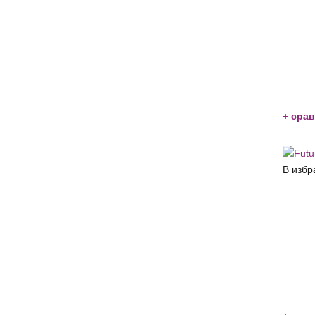
+
срав
В избр