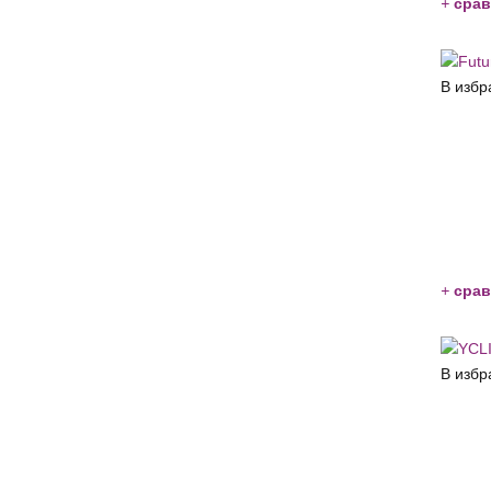
+
срав
В избр
+
срав
В избр