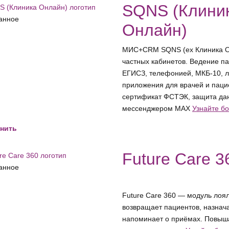
SQNS (Клини
анное
Онлайн)
МИС+CRM SQNS (ex Клиника Он
частных кабинетов. Ведение па
ЕГИСЗ, телефонией, МКБ-10, л
приложения для врачей и паци
сертификат ФСТЭК, защита дан
мессенджером MAX
Узнайте б
нить
Future Care 3
анное
Future Care 360 — модуль лоя
возвращает пациентов, назнача
напоминает о приёмах. Повыша