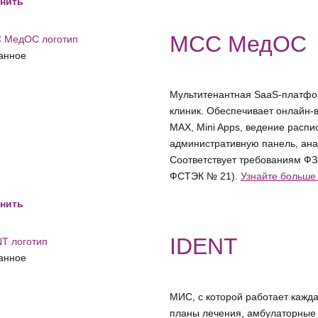
нить
МСС МедОС
анное
Мультитенантная SaaS-платфо
клиник. Обеспечивает онлайн-
MAX, Mini Apps, ведение распи
административную панель, ана
Соответствует требованиям ФЗ
ФСТЭК № 21).
Узнайте больш
нить
IDENT
анное
МИС, с которой работает кажда
планы лечения, амбулаторные 