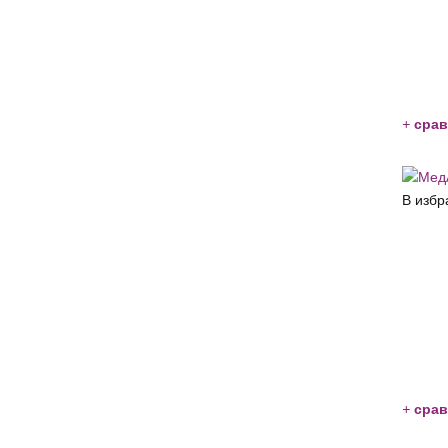
+
срав
В избр
+
срав