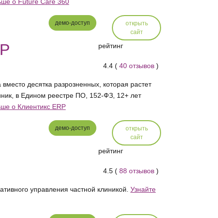
ьше о Future Care 360
демо-доступ
открыть
сайт
RP
рейтинг
4.4 (
40 отзывов
)
 вместо десятка разрозненных, которая растет
ник, в Едином реестре ПО, 152-ФЗ, 12+ лет
ьше о Клиентикс ERP
демо-доступ
открыть
сайт
рейтинг
4.5 (
88 отзывов
)
тивного управления частной клиникой.
Узнайте