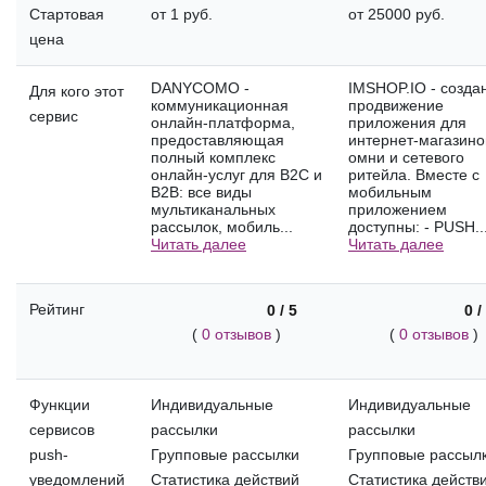
Стартовая
от 1 руб.
от 25000 руб.
цена
DANYCOMO -
IMSHOP.IO - созда
Для кого этот
коммуникационная
продвижение
сервис
онлайн-платформа,
приложения для
предоставляющая
интернет-магазино
полный комплекс
омни и сетевого
онлайн-услуг для B2C и
ритейла. Вместе с
B2B: все виды
мобильным
мультиканальных
приложением
рассылок, мобиль...
доступны: - PUSH..
Читать далее
Читать далее
Рейтинг
0 / 5
0 /
(
0 отзывов
)
(
0 отзывов
)
Функции
Индивидуальные
Индивидуальные
сервисов
рассылки
рассылки
push-
Групповые рассылки
Групповые рассыл
уведомлений
Статистика действий
Статистика действ