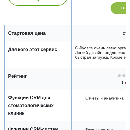
ОТК
Стартовая цена
от 
С Jivosite очень легко орга
Для кого этот сервис
Легкий дизайн, поддержка в
быстрая загрузка. Кроме тог.
Рейтинг
(
7 
Функции CRM для
Отчёты и аналитика
стоматологических
клиник
Функции CRM-систем
База клиентов