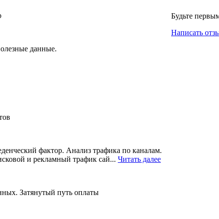
о
Будьте первы
Написать отз
полезные данные.
тов
денческий фактор. Анализ трафика по каналам.
исковой и рекламный трафик сай...
Читать далее
нных. Затянутый путь оплаты