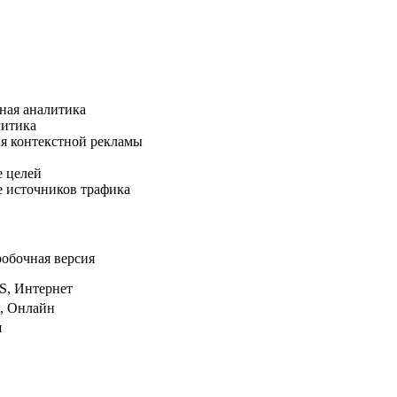
ная аналитика
литика
я контекстной рекламы
 целей
 источников трафика
робочная версия
я, Онлайн
я