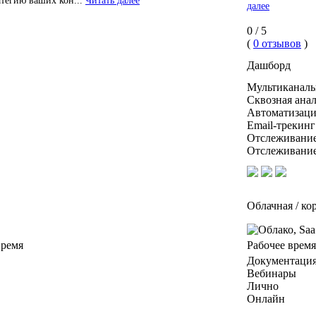
атегию ваших кон...
Читать далее
далее
0 / 5
(
0 отзывов
)
Дашборд
Мультиканаль
Сквозная ана
Автоматизаци
Email-трекинг
Отслеживание
Отслеживание
Облачная / ко
время
Рабочее врем
Документаци
Вебинары
Лично
Онлайн