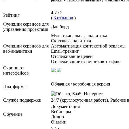
рынка. - Раскройте аналитику и онлайн-стр
4.7 / 5
Рейтинг
(
3 отзывов
)
Функции сервисов для
Дашборд
управления проектами
Мультиканальная аналитика
Сквозная аналитика
Функции сервисов для
Автоматизация контекстной рекламы
веб-аналитики
Email-трекинг
Отслеживание целей
Отслеживание источников трафика
Скриншот
интерфейсов
Облачная / коробочная версия
Платформы
Служба поддержки
24/7 (круглосуточная работа), Рабочее 
Документация
Вебинары
Обучение
Лично
Онлайн
5 / 5