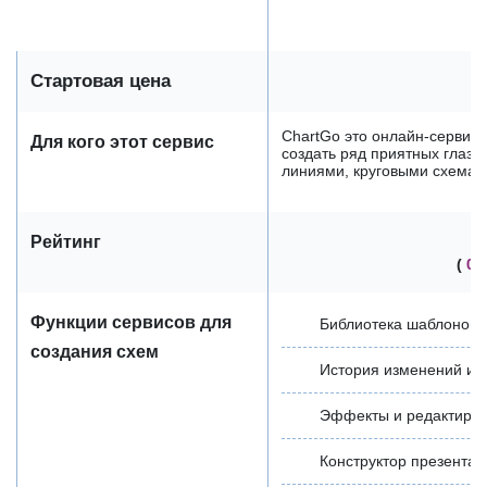
Стартовая цена
ChartGo это онлайн-сервис
Для кого этот сервис
создать ряд приятных глазу
линиями, круговыми схемами
Рейтинг
(
0 
Функции сервисов для
Библиотека шаблонов
создания схем
История изменений и 
Эффекты и редактиро
Конструктор презентац