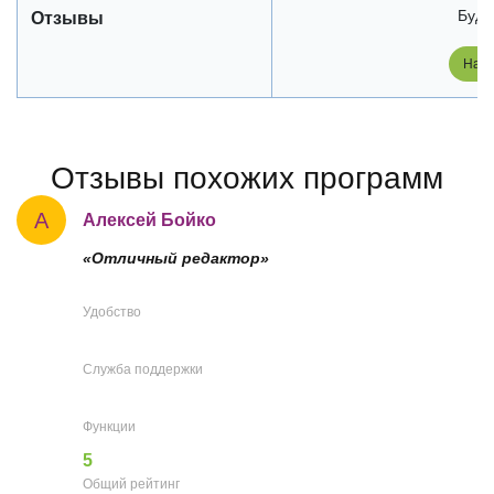
Будь
Отзывы
Напи
Отзывы похожих программ
A
Aлексей Бойко
«Отличный редактор»
Удобство
Служба поддержки
Функции
5
Общий рейтинг