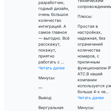
техническим
разработчик,
сопровождение
годный дизайн,
очень большое
Плюсы:
количество
интеграций. А
Простая в
самое главное
настройках,
— выгодно. Всё
надежная, без
расскажут,
ограничений
покажут,
количества
приятно
номеров, с
работать с ...
приличным
Читать далее
функционалом I
АТС.В нашей
Минусы:
компании
используется у
—
больше 4-х ле...
Вывод:
Читать далее
Виртуальная
Минусы: