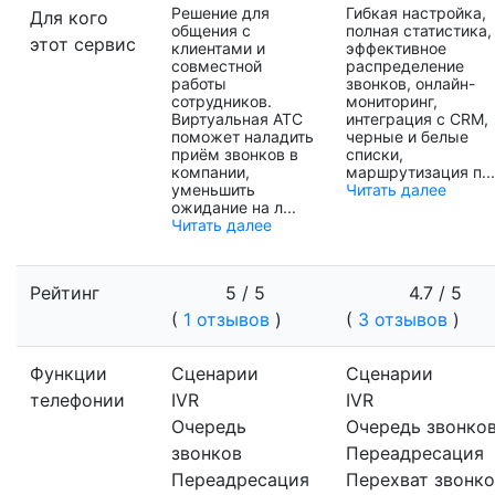
Решение для
Гибкая настройка,
Для кого
общения с
полная статистика,
этот сервис
клиентами и
эффективное
совместной
распределение
работы
звонков, онлайн-
сотрудников.
мониторинг,
Виртуальная АТС
интеграция с CRM,
поможет наладить
черные и белые
приём звонков в
списки,
компании,
маршрутизация п...
уменьшить
Читать далее
ожидание на л...
Читать далее
Рейтинг
5 / 5
4.7 / 5
(
1 отзывов
)
(
3 отзывов
)
Функции
Сценарии
Сценарии
телефонии
IVR
IVR
Очередь
Очередь звонко
звонков
Переадресация
Переадресация
Перехват звонко