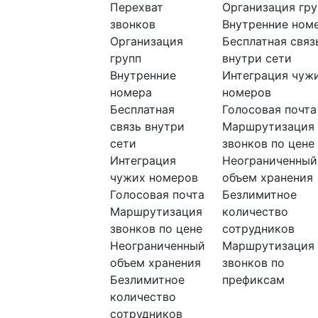
Перехват
Организация гру
звонков
Внутренние ном
Организация
Бесплатная связ
групп
внутри сети
Внутренние
Интеграция чуж
номера
номеров
Бесплатная
Голосовая почта
связь внутри
Маршрутизация
сети
звонков по цене
Интеграция
Неограниченный
чужих номеров
объем хранения
Голосовая почта
Безлимитное
Маршрутизация
количество
звонков по цене
сотрудников
Неограниченный
Маршрутизация
объем хранения
звонков по
Безлимитное
префиксам
количество
сотрудников