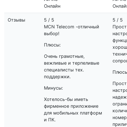
Онлайн
Онлай
Отзывы
5 / 5
5 / 5
MCN Telecom -отличный
Прост
выбор!
настр
функц
Плюсы:
хоро
техни
Очень грамотные,
сопро
вежливые и терпеливые
специалисты тех.
Плюсы
поддержки.
Прост
Минусы:
настр
надеж
Хотелось-бы иметь
огран
фирменное приложение
колич
для мобильных платформ
номер
и ПК.
прили