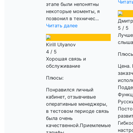
Читат
этапе были непонятны
некоторые моменты, я
позвонил в техничес...
Дмитр
Читать далее
5 / 5
Лучше
слыша
Kirill Ulyanov
4 / 5
Плюсы
Хорошая связь и
обслуживание
Цена.
заказ
Плюсы:
испол
Подде
Понравился личный
Функц
кабинет, отзывчивые
Русск
оперативные менеджеры,
Посто
в тестовом периоде связь
разви
была очень
Гибко
качественной.Приемлемые
настро
тарифы.