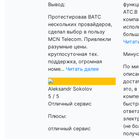
Вывод:
функц
АТС.В
Протестировав ВАТС
компа
нескольких провайдеров,
испол
сделал выбор в пользу
больше
MCN Telecom. Привлекли
Читат
разумные цены.
круглосуточная тех.
Минус
поддержка, огромная
По ми
номе...
Читать далее
описа
доста
Aleksandr Sokolov
это, в
5 / 5
компе
Отличный сервис
быст
ответ
Плюсы:
элект
(не бо
отличный сервис
получа