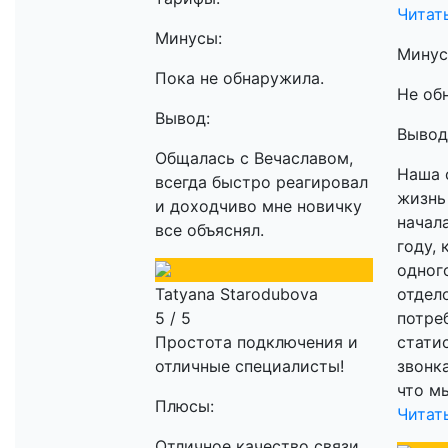
Читат
Минусы:
Минус
Пока не обнаружила.
Не об
Вывод:
Вывод
Общалась с Вечаславом,
Наша 
всегда быстро реагировал
жизнь 
и доходчиво мне новичку
начал
все объяснял.
году, 
одног
Tatyana Starodubova
отдел
5 / 5
потре
Простота подключения и
стати
отличные специалисты!
звонк
что мы
Плюсы:
Читат
Отличное качество связи,