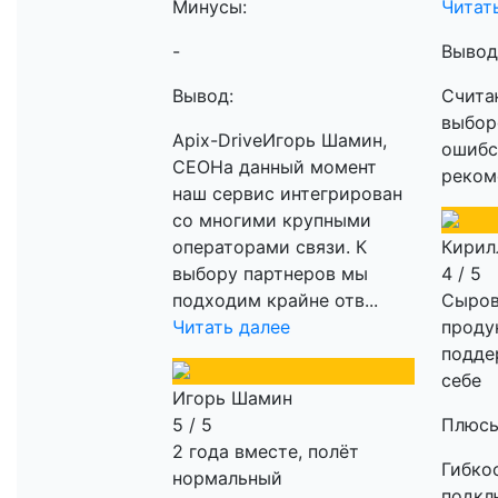
Минусы:
Читат
-
Вывод
Вывод:
Счита
выбор
Apix-DriveИгорь Шамин,
ошибс
CEOНа данный момент
реком
наш сервис интегрирован
со многими крупными
операторами связи. К
Кирил
выбору партнеров мы
4 / 5
подходим крайне отв...
Сыро
Читать далее
проду
подде
себе
Игорь Шамин
5 / 5
Плюсы
2 года вместе, полёт
Гибкос
нормальный
подкл