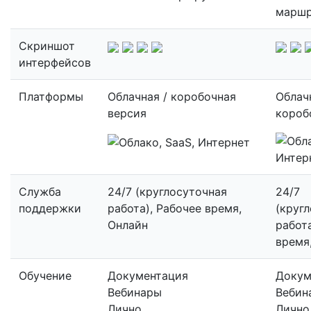
марш
Скриншот
интерфейсов
Платформы
Облачная / коробочная
Облач
версия
короб
Служба
24/7 (круглосуточная
24/7
поддержки
работа), Рабочее время,
(круг
Онлайн
работа
время
Обучение
Документация
Докум
Вебинары
Вебин
Лично
Лично