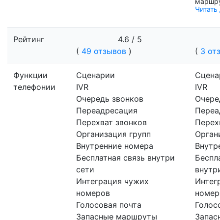
маршру
Читать
Рейтинг
4.6 / 5
(
49 отзывов
)
(
3 от
Функции
Сценарии
Сцена
телефонии
IVR
IVR
Очередь звонков
Очере
Переадресация
Переа
Перехват звонков
Перех
Организация групп
Орган
Внутренние номера
Внутр
Бесплатная связь внутри
Беспл
сети
внутр
Интеграция чужих
Интег
номеров
номер
Голосовая почта
Голос
Запасные маршруты
Запас