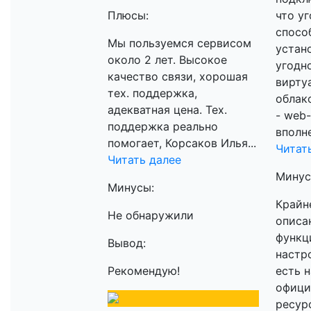
Плюсы:
что уг
спосо
Мы пользуемся сервисом
устан
около 2 лет. Высокое
угодно
качество связи, хорошая
вирту
тех. поддержка,
облак
адекватная цена. Тех.
- web
поддержка реально
вполне
помогает, Корсаков Илья...
Читат
Читать далее
Минус
Минусы:
Крайн
Не обнаружили
описа
функц
Вывод:
настро
Рекомендую!
есть н
офици
ресурс