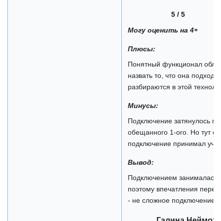
5 / 5
Могу оценить на 4+
Плюсы:
Понятный функционал обла
назвать то, что она подходи
разбираются в этой техноло
Минусы:
Подключение затянулось поч
обещанного 1-ого. Но тут сп
подключение принимал учас
Вывод:
Подключением занималась не
поэтому впечатления переда
- не сложное подключение у
Галина Неймот