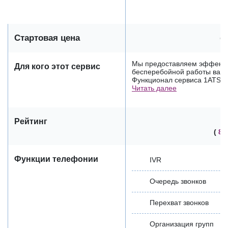
Стартовая цена
от
Мы предоставляем эффекти
Для кого этот сервис
бесперебойной работы ваше
Функционал сервиса 1АТS по
Читать далее
Рейтинг
(
8 
Функции телефонии
IVR
Очередь звонков
Перехват звонков
Организация групп