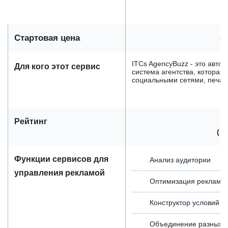
Стартовая цена
от
ITCs AgencyBuzz - это авто
Для кого этот сервис
система агентства, которая 
социальными сетями, печатн
Рейтинг
(
о
Функции сервисов для
Анализ аудитории
управления рекламой
Оптимизация рекламн
Конструктор условий п
Объединение разных 