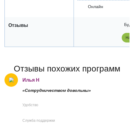
Онлайн
Будь
Отзывы
Напи
Отзывы похожих программ
Илья Н
«Сотрудничеством довольны»
Удобство
Служба поддержки