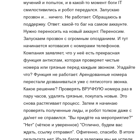
мучений и попыток, и в какой-то момент боги IT
смилостивились и робот передался. Запускаю
прозвон и... ничего. Не работает. Обращаюсь в
поддержку. Ответ: какой-то баг на самом аккаунте.
Нужно переносить на новый аккаунт. Переносим.
Запускаем прозвон с огромным опозданием. И тут
начинается котовасия с номерами телефонов.
Компания заявляет, что у неё есть прекрасная
функция антиспам, которая проверяет чистые
номера или грязные перед каждым звонком. Угадайте
что? Функция не работает. Арендованные номера
перестали дозваниваться уже с пятисотого звонка.
Какое решение? Проверять ВРУЧНУЮ номера раз в
пару часов, удалять грязные, покупать новые. Это
снова растягивает процесс. Затем я начинаю
проверять полученные лиды, и робот толком даже с
да/нет не справился. "Вы придёте на мероприятие?"
"Нет" (чёткое и уверенное) "Отлично, будем вас
ждать, ссылку отправил". Офигенно, спасибо. В итоге
результата нет. Из-за багов и задержек мы не успели