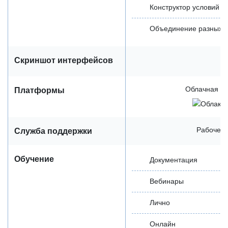
Конструктор условий п
Объединение разных 
Скриншот интерфейсов
Облачная / 
Платформы
Рабочее 
Служба поддержки
Обучение
Документация
Вебинары
Лично
Онлайн