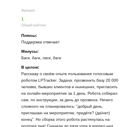
Функции
1
Общий рейтинг
Плюсы:
Поддержка отвечает
Минусы:
Баги, баги, лаги, баги
В целом:
Расскажу о своём опыте пользования голосовым
роботом LPTracker. Задача: прозвонить базу 20 000
человек, бывших клиентов и нынешних, пригласить
на онлайн-мероприятие за 1 день. Робота собирал
сам, по инструкции, за день до прозвона. Ничего
сложного не планировалось: "добрый день,
приглашаю на мероприятие, придёте? (да/нет)
конец". Но сборка этого робота растянулась на
полтора дня! Сначала до пяти утра я корпел над