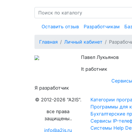
Оставить отзыв
Разработчикам
Ба
Главная
Личный кабинет
Разрабоч
Павел Лукьянов
It работник
Сервисы
Я разработчик
© 2012-2026 "A2IS".
Категории прогр
Программы для к
все права
Бухгалтерские п
защищены..
Сервисы IP-теле
Системы Help De
info@a2is.ru