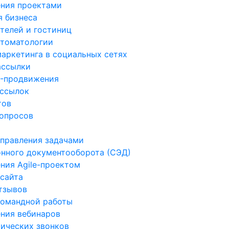
ния проектами
 бизнеса
телей и гостиниц
стоматологии
аркетинга в социальных сетях
ассылки
O-продвижения
ссылок
тов
опросов
правления задачами
нного документооборота (СЭД)
ния Agile-проектом
 сайта
тзывов
командной работы
ния вебинаров
ических звонков