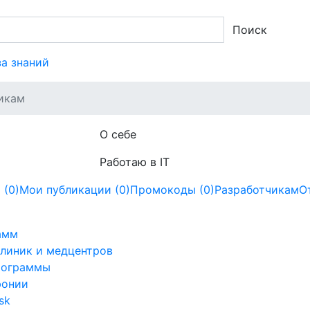
Поиск
за знаний
икам
О себе
Работаю в IT
 (0)
Мои публикации (0)
Промокоды (0)
Разработчикам
О
амм
линик и медцентров
рограммы
фонии
sk