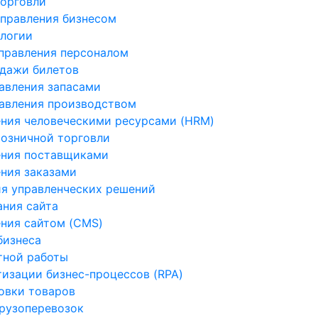
орговли
правления бизнесом
логии
правления персоналом
дажи билетов
авления запасами
авления производством
ния человеческими ресурсами (HRM)
озничной торговли
ения поставщиками
ния заказами
я управленческих решений
ния сайта
ния сайтом (CMS)
бизнеса
тной работы
изации бизнес-процессов (RPA)
овки товаров
рузоперевозок