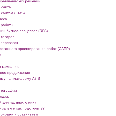
правленческих решений
 сайта
 сайтом (CMS)
неса
 работы
ии бизнес-процессов (RPA)
 товаров
оперевозок
рованного проектирования работ (САПР)
k
ю кампанию
мное продвижение
мму на платформу A2IS
отографии
родаж
 для частных клиник
 зачем и как подключить?
бираем и сравниваем