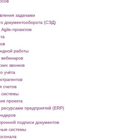
осов
вления задачами
го документооборота (СЭД)
Agile-проектом
йта
вов
ндной работы
 вебинаров
ких звонков
о учёта
нтрагентов
я счетов
 системы
ия проекта
 ресурсами предприятий (ERP)
ендеров
тронной подписи документов
ные системы
рсонала