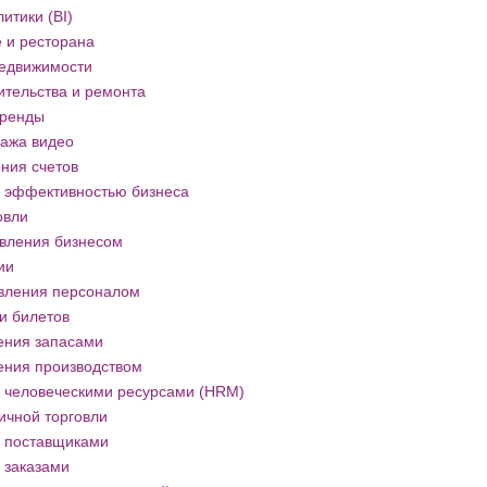
итики (BI)
 и ресторана
недвижимости
ительства и ремонта
аренды
ажа видео
ния счетов
 эффективностью бизнеса
овли
вления бизнесом
ии
вления персоналом
и билетов
ения запасами
ения производством
 человеческими ресурсами (HRM)
ичной торговли
 поставщиками
 заказами