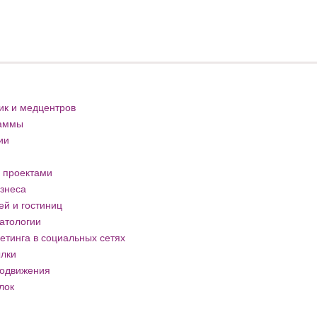
ик и медцентров
раммы
ии
 проектами
знеса
й и гостиниц
атологии
тинга в социальных сетях
ылки
родвижения
лок