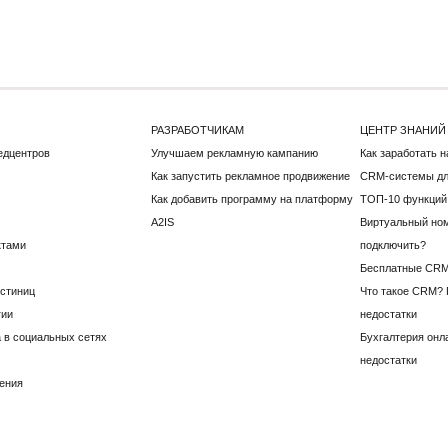
РАЗРАБОТЧИКАМ
ЦЕНТР ЗНАНИЙ
едцентров
Улучшаем рекламную кампанию
Как заработать 
Как запустить рекламное продвижение
CRM-системы дл
Как добавить программу на платформу
ТОП-10 функций
A2IS
Виртуальный ном
ктами
подключить?
Бесплатные CRM
остиниц
Что такое CRM?
гии
недостатки
 в социальных сетях
Бухгалтерия онл
недостатки
ения