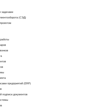
я задачами
ументооборота (СЭД)
-проектом
 работы
наров
вонков
та
ентов
тов
емы
оекта
сами предприятий (ERP)
ов
й подписи документов
истемы
ла