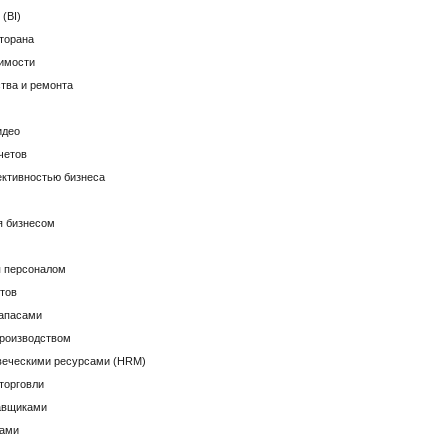
(BI)
торана
имости
тва и ремонта
идео
четов
ктивностью бизнеса
я бизнесом
я персоналом
тов
запасами
производством
веческими ресурсами (HRM)
торговли
авщиками
зами