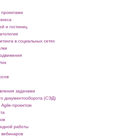
 проектами
знеса
й и гостиниц
атологии
тинга в социальных сетях
ылки
родвижения
лок
осов
вления задачами
го документооборота (СЭД)
Agile-проектом
йта
вов
ндной работы
 вебинаров