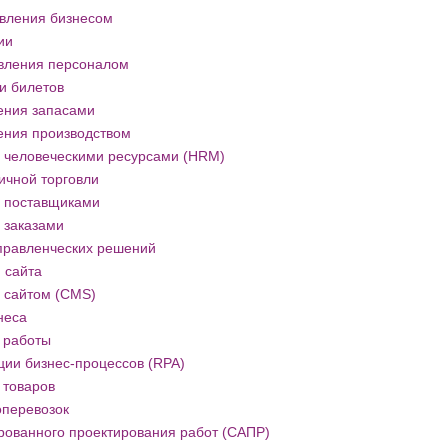
вления бизнесом
ии
вления персоналом
и билетов
ения запасами
ения производством
 человеческими ресурсами (HRM)
ичной торговли
 поставщиками
 заказами
правленческих решений
 сайта
 сайтом (CMS)
неса
 работы
ии бизнес-процессов (RPA)
 товаров
оперевозок
рованного проектирования работ (САПР)