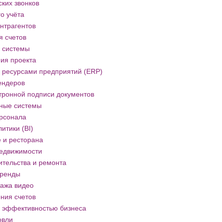
ких звонков
о учёта
нтрагентов
я счетов
 системы
ия проекта
 ресурсами предприятий (ERP)
ендеров
тронной подписи документов
ные системы
рсонала
итики (BI)
 и ресторана
недвижимости
ительства и ремонта
аренды
ажа видео
ния счетов
 эффективностью бизнеса
овли