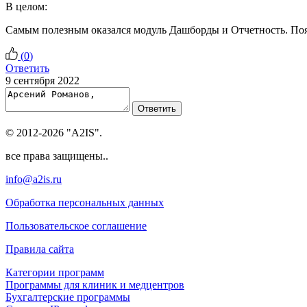
В целом:
Самым полезным оказался модуль Дашборды и Отчетность. Появ
(
0
)
Ответить
9 сентября 2022
Ответить
© 2012-2026 "A2IS".
все права защищены..
info@a2is.ru
Обработка персональных данных
Пользовательское соглашение
Правила сайта
Категории программ
Программы для клиник и медцентров
Бухгалтерские программы