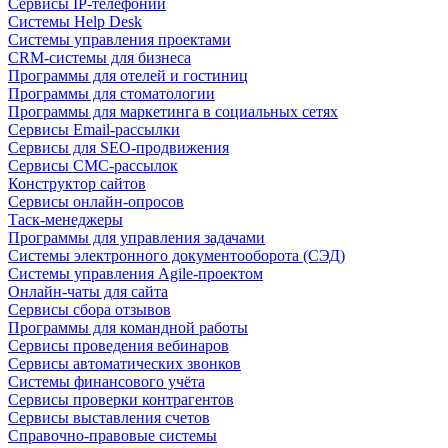
Сервисы IP-телефонии
Системы Help Desk
Системы управления проектами
CRM-системы для бизнеса
Программы для отелей и гостиниц
Программы для стоматологии
Программы для маркетинга в социальных сетях
Сервисы Email-рассылки
Сервисы для SEO-продвижения
Сервисы СМС-рассылок
Конструктор сайтов
Сервисы онлайн-опросов
Таск-менеджеры
Программы для управления задачами
Системы электронного документооборота (СЭД)
Системы управления Agile-проектом
Онлайн-чаты для сайта
Сервисы сбора отзывов
Программы для командной работы
Сервисы проведения вебинаров
Сервисы автоматических звонков
Системы финансового учёта
Сервисы проверки контрагентов
Сервисы выставления счетов
Справочно-правовые системы