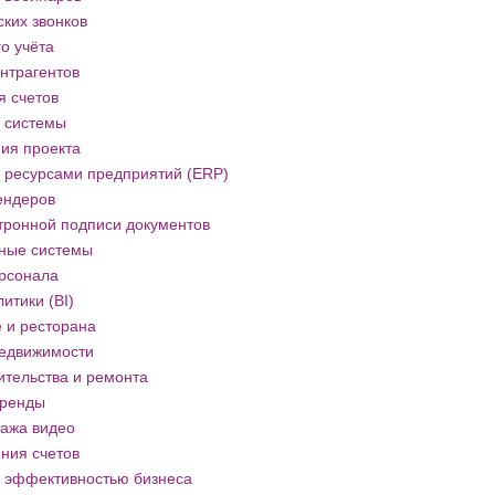
ких звонков
о учёта
нтрагентов
я счетов
 системы
ия проекта
 ресурсами предприятий (ERP)
ендеров
тронной подписи документов
ные системы
рсонала
итики (BI)
 и ресторана
недвижимости
ительства и ремонта
аренды
ажа видео
ния счетов
 эффективностью бизнеса