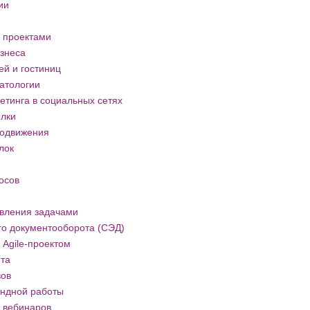
ии
 проектами
знеса
й и гостиниц
атологии
тинга в социальных сетях
ылки
родвижения
лок
осов
вления задачами
го документооборота (СЭД)
Agile-проектом
йта
вов
ндной работы
 вебинаров