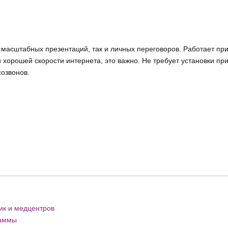
я масштабных презентаций, так и личных переговоров. Работает пр
 хорошей скорости интернета, это важно. Не требует установки пр
созвонов.
ик и медцентров
раммы