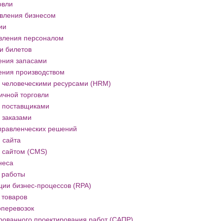
овли
вления бизнесом
ии
вления персоналом
и билетов
ения запасами
ения производством
 человеческими ресурсами (HRM)
ичной торговли
 поставщиками
 заказами
правленческих решений
 сайта
 сайтом (CMS)
неса
 работы
ии бизнес-процессов (RPA)
 товаров
оперевозок
рованного проектирования работ (САПР)