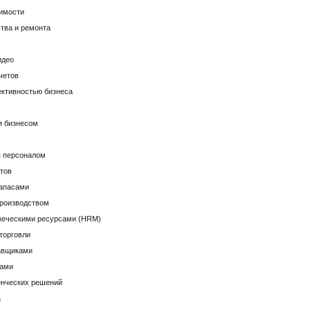
имости
тва и ремонта
идео
четов
ктивностью бизнеса
я бизнесом
я персоналом
тов
запасами
производством
веческими ресурсами (HRM)
торговли
авщиками
зами
енческих решений
а