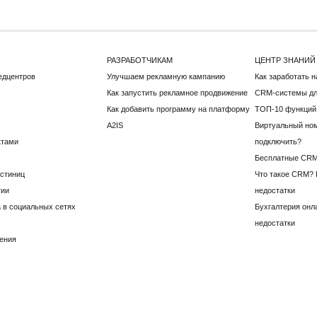
РАЗРАБОТЧИКАМ
ЦЕНТР ЗНАНИЙ
едцентров
Улучшаем рекламную кампанию
Как заработать 
Как запустить рекламное продвижение
CRM-системы дл
Как добавить программу на платформу
ТОП-10 функций
A2IS
Виртуальный ном
ктами
подключить?
Бесплатные CRM
остиниц
Что такое CRM?
гии
недостатки
 в социальных сетях
Бухгалтерия онл
недостатки
ения