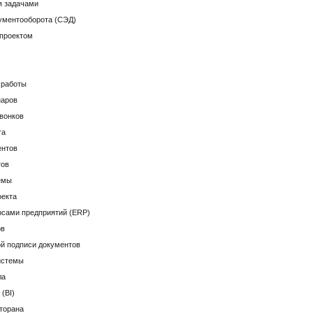
я задачами
ументооборота (СЭД)
-проектом
 работы
наров
вонков
та
ентов
тов
емы
оекта
сами предприятий (ERP)
ов
й подписи документов
истемы
ла
(BI)
торана