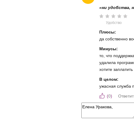
«ни удобства, н
Удобство
Плюсы:
да собственно в
Минусы:
то, что поддержк
удалила программ
хотите заплатить
В целом:
ужасная служба п
(
0
)
Ответит