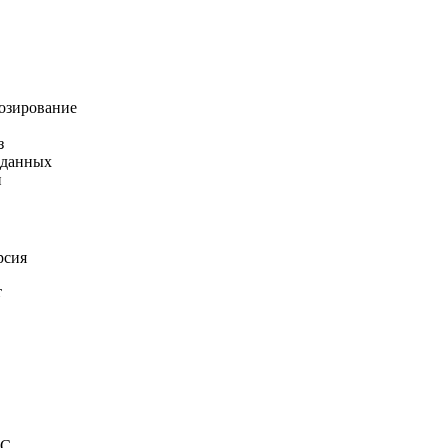
озирование
з
 данных
и
рсия
1С