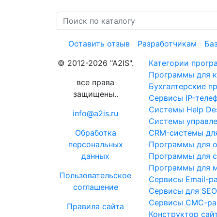
Оставить отзыв
Разработчикам
Ба
© 2012-2026 "A2IS".
Категории прогр
Программы для к
все права
Бухгалтерские п
защищены..
Сервисы IP-теле
Системы Help De
info@a2is.ru
Системы управле
Обработка
CRM-системы для
персональных
Программы для о
данных
Программы для 
Программы для м
Пользовательское
Сервисы Email-р
соглашение
Сервисы для SE
Сервисы СМС-ра
Правила сайта
Конструктор сай