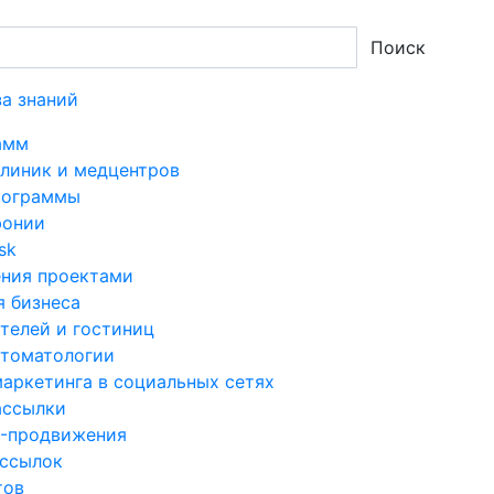
Поиск
за знаний
амм
линик и медцентров
рограммы
фонии
sk
ния проектами
 бизнеса
телей и гостиниц
стоматологии
аркетинга в социальных сетях
ассылки
O-продвижения
ссылок
тов