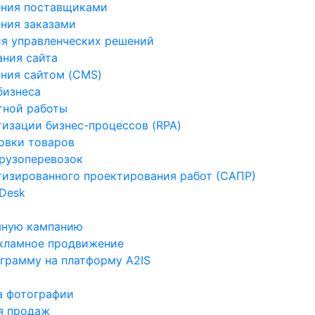
ения поставщиками
ния заказами
я управленческих решений
ния сайта
ния сайтом (CMS)
бизнеса
тной работы
изации бизнес-процессов (RPA)
овки товаров
рузоперевозок
изированного проектирования работ (САПР)
 Desk
мную кампанию
екламное продвижение
ограмму на платформу A2IS
а фотографии
я продаж