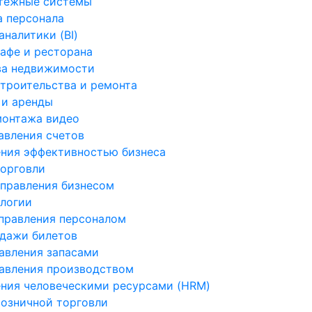
атежные системы
 персонала
налитики (BI)
афе и ресторана
ва недвижимости
троительства и ремонта
 и аренды
монтажа видео
вления счетов
ния эффективностью бизнеса
орговли
правления бизнесом
логии
правления персоналом
дажи билетов
авления запасами
авления производством
ния человеческими ресурсами (HRM)
озничной торговли