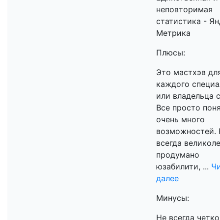
неповторимая
статистика - Я
Метрика
Плюсы:
Это мастхэв дл
каждого специа
или владельца с
Все просто поня
очень много
возможностей. 
всегда великол
продумано
юзабилити, ...
Ч
далее
Минусы:
Не всегда четко