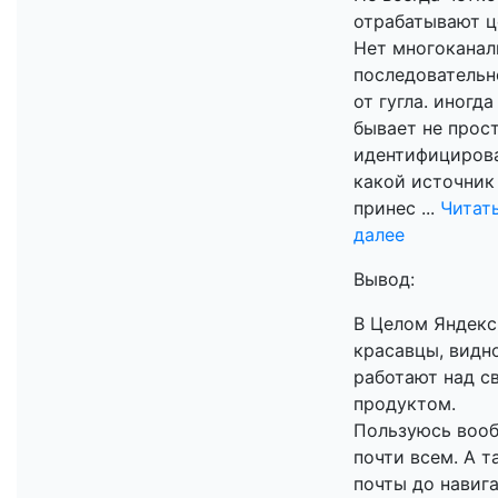
отрабатывают ц
Нет многоканал
последовательн
от гугла. иногда
бывает не прос
идентифициров
какой источник
принес ...
Читат
далее
Вывод:
В Целом Яндек
красавцы, видн
работают над с
продуктом.
Пользуюсь воо
почти всем. А та
почты до навиг