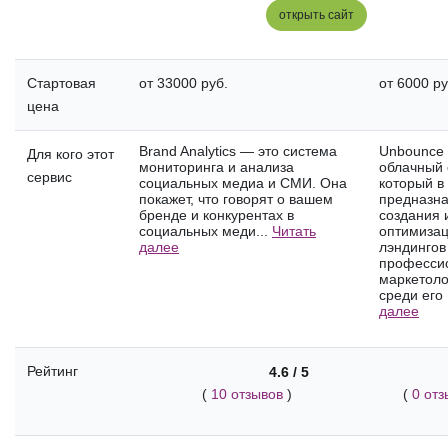
открыть сайт
Стартовая
от 33000 руб.
от 6000 ру
цена
Brand Analytics — это система
Unbounce 
Для кого этот
мониторинга и анализа
облачный 
сервис
социальных медиа и СМИ. Она
который в
покажет, что говорят о вашем
предназна
бренде и конкурентах в
создания 
социальных меди...
Читать
оптимиза
далее
лэндингов
професси
маркетоло
среди его 
далее
Рейтинг
4.6 / 5
(
10 отзывов
)
(
0 отз