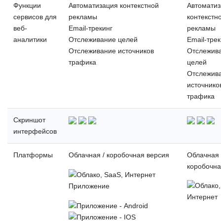
Функции
Автоматизация контекстной
Автомати
сервисов для
рекламы
контекстн
веб-
Email-трекинг
рекламы
аналитики
Отслеживание целей
Email-трек
Отслеживание источников
Отслежив
трафика
целей
Отслежив
источнико
трафика
Скриншот
интерфейсов
Платформы
Облачная / коробочная версия
Облачная 
коробочна
Приложение