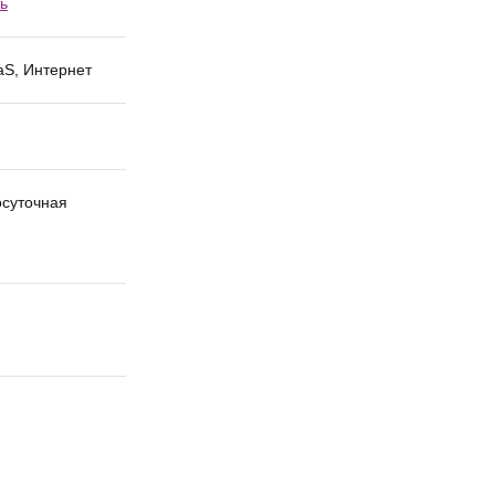
ь
aS, Интернет
осуточная