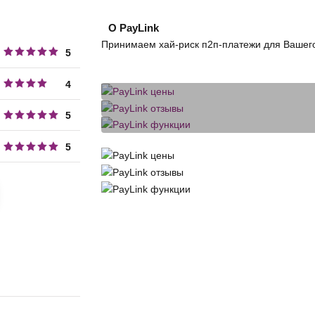
О PayLink
Принимаем хай-риск п2п-платежи для Вашего 
5
4
5
5