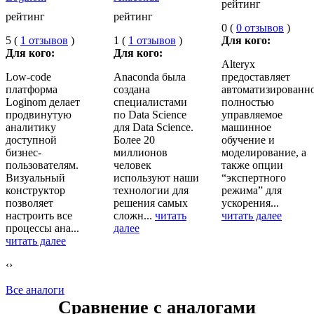
рейтинг
рейтинг
рейтинг
0 (
0 отзывов
)
5 (
1 отзывов
)
1 (
1 отзывов
)
Для кого:
Для кого:
Для кого:
Alteryx
Low-code
Anaconda была
предоставляет
платформа
создана
автоматизированно
Loginom делает
специалистами
полностью
продвинутую
по Data Science
управляемое
аналитику
для Data Science.
машинное
доступной
Более 20
обучение и
бизнес-
миллионов
моделирование, а
пользователям.
человек
также опции
Визуальный
используют наши
“экспертного
конструктор
технологии для
режима” для
позволяет
решения самых
ускорения...
настроить все
сложн...
читать
читать далее
процессы ана...
далее
читать далее
‹
›
Все аналоги
Сравнение с аналогами