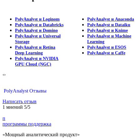
PolyAnalyst и Loginom
PolyAnalyst и Anaconda
PolyAnalyst и Databricks
PolyAnalyst и Dataiku
PolyAnalyst и Domino
PolyAnalyst и Knime
PolyAnalyst и Universal
PolyAnalyst и Machine
Storage
Learning
PolyAnalyst и Retina
PolyAnalyst и ESOS
Deep Learning
PolyAnalyst и Caffe
PolyAnalyst и NVIDIA
GPU Cloud (NGC)
‹
›
PolyAnalyst Отзывы
Написать отзыв
1 мнений
5/5
п
программы поддержка
«Мощный аналитический продукт»