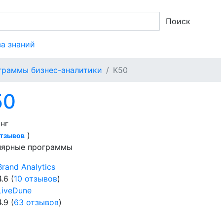
Поиск
за знаний
граммы бизнес-аналитики
К50
50
нг
)
отзывов
лярные программы
Brand Analytics
4.6 (
10 отзывов
)
LiveDune
4.9 (
63 отзывов
)