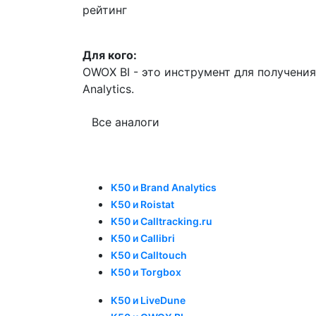
рейтинг
Для кого:
OWOX BI - это инструмент для получени
Analytics.
Все аналоги
К50 и Brand Analytics
К50 и Roistat
К50 и Calltracking.ru
К50 и Callibri
К50 и Calltouch
К50 и Torgbox
К50 и LiveDune