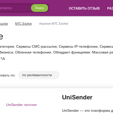
Поиск
ОСТАВИТЬ ОТЗЫВ
РА
сылок
МТС Exolve
Аналоги МТС Exolve
e
категории: Сервисы СМС-рассылок, Сервисы IP-телефонии, Сервис
я бизнеса, Облачная телефония. Обладают функциями: Массовая 
т.д.
овать по:
UniSender
UniSender — это платформа д