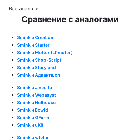
Все аналоги
Сравнение с аналогами
Smink и Creatium
Smink и Starter
Smink и Mottor (LPmotor)
Smink и Shop-Script
Smink и Storyland
Smink и Адвантшоп
Smink и Jivosite
Smink и Webasyst
Smink и Nethouse
Smink и Ecwid
Smink и QForm
Smink и uKit
Smink и wfolio