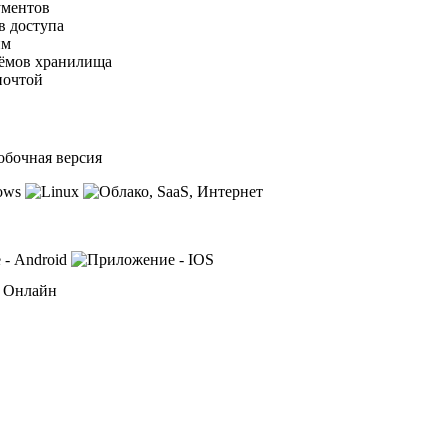
ументов
в доступа
им
ъёмов хранилища
почтой
обочная версия
, Онлайн