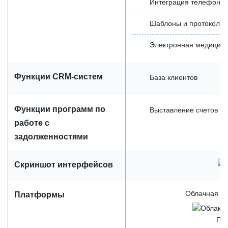
Интеграция телефони
Шаблоны и протоколы
Электронная медицинс
Функции CRM-систем
База клиентов
Функции программ по
Выставление счетов
работе с
задолженностями
Скриншот интерфейсов
Облачная / 
Платформы
Пр