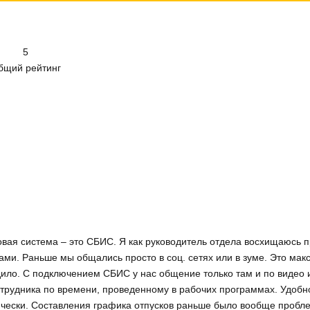
5
бщий рейтинг
овая система – это СБИС. Я как руководитель отдела восхищаюсь 
ами. Раньше мы общались просто в соц. сетях или в зуме. Это ма
ло. С подключением СБИС у нас общение только там и по видео и 
отрудника по времени, проведенному в рабочих программах. Удобно
ически. Составления графика отпусков раньше было вообще пробле