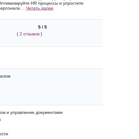
 Оптимизируйте HR процессы и упростите
ерсонала ...
Читать далее
5 / 5
(
2 отзывов
)
налом
ов и управление документами
в
ости