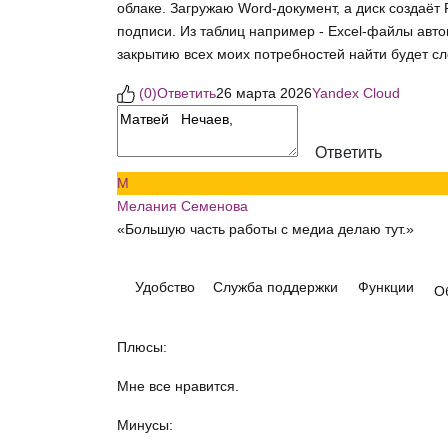
облаке. Загружаю Word‑документ, а диск создаёт 
подписи. Из таблиц например - Excel‑файлы авто
закрытию всех моих потребностей найти будет сл
(
0
)
Ответить
26 марта 2026
Yandex Cloud
Ответить
М
Мелания Семенова
«Большую часть работы с медиа делаю тут.»
Удобство
Служба поддержки
Функции
О
Плюсы:
Мне все нравится.
Минусы: