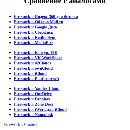
Сравнение с аналогами
Firework и Яндекс 360 для бизнеса
Firework и Облако Mail.ru
Firework и Google Диск
Firework и СберДиск
Firework и Resilio Sync
Firework и MediaFire
Firework и Контур. EDI
Firework и VK WorkSpace
Firework и 42Clouds
Firework и ownCloud
Firework и iCloud
Firework и Platformcraft
Firework и Yandex Cloud
Firework и OneDrive
Firework и Dropbox
Firework и Zoho Docs
Firework и iWork для iCloud
Firework и Nomadesk
Firework Отзывы