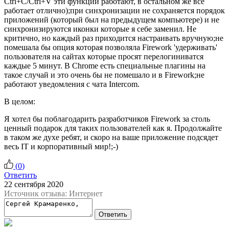
Ctrl+C/Ctrl+V эти функции работают, в остальном же все
работает отлично);при синхронизации не сохраняется порядок
приложений (который был на предыдущем компьютере) и не
синхронизируются иконки которые я себе заменил. Не
критично, но каждый раз приходится настраивать вручную;не
помешала бы опция которая позволяла Firework 'удерживать'
пользователя на сайтах которые просят перелогиниватся
каждые 5 минут. В Chrome есть специальные плагины на
такое случай и это очень бы не помешало и в Firework;не
работают уведомления с чата Intercom.
В целом:
Я хотел бы поблагодарить разработчиков Firework за столь
ценный подарок для таких пользователей как я. Продолжайте
в таком же духе ребят, и скоро на ваше приложение подсядет
весь IT и корпоративный мир!;-)
(
0
)
Ответить
22 сентября 2020
Источник отзыва: Интернет
Ответить