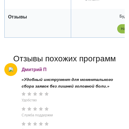
Будь
Отзывы
Напи
Отзывы похожих программ
Дмитрий П
«Удобный инструмент для моментального
сбора заявок без лишней головной боли.»
Удобство
Служба поддержки