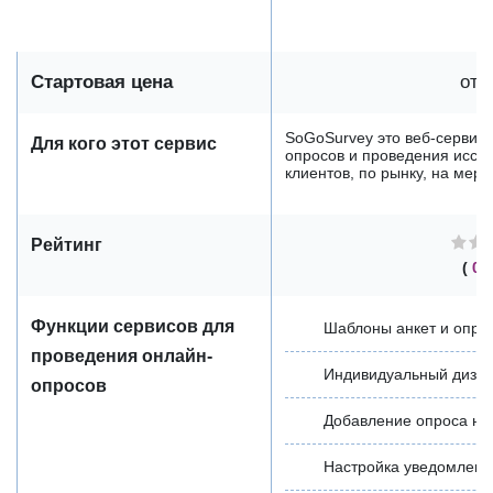
Стартовая цена
от 
SoGoSurvey это веб-сервис 
Для кого этот сервис
опросов и проведения иссле
клиентов, по рынку, на меро
Рейтинг
(
0 
Функции сервисов для
Шаблоны анкет и опро
проведения онлайн-
Индивидуальный дизай
опросов
Добавление опроса на
Настройка уведомлени