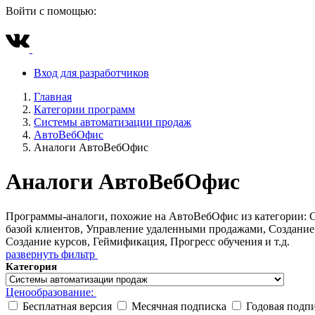
Войти с помощью:
Вход для разработчиков
Главная
Категории программ
Системы автоматизации продаж
АвтоВебОфис
Аналоги АвтоВебОфис
Аналоги АвтоВебОфис
Программы-аналоги, похожие на АвтоВебОфис из категории: 
базой клиентов, Управление удаленными продажами, Создание
Создание курсов, Геймификация, Прогресс обучения и т.д.
развернуть фильтр
Категория
Ценообразование:
Бесплатная версия
Месячная подписка
Годовая подп