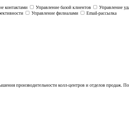
ие контактами
Управление базой клиентов
Управление у
фективности
Управление филиалами
Email-рассылка
ышения производительности колл-центров и отделов продаж. П