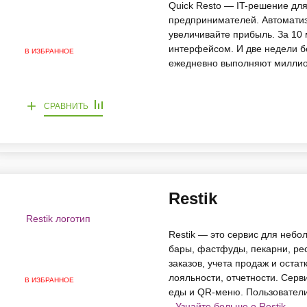
Quick Resto — IT-решение дл
предпринимателей. Автоматиз
увеличивайте прибыль. За 10 
интерфейсом. И две недели б
В ИЗБРАННОЕ
ежедневно выполняют миллио
+
СРАВНИТЬ
Restik
Restik — это сервис для небо
бары, фастфуды, пекарни, рес
заказов, учета продаж и оста
лояльности, отчетности. Серв
В ИЗБРАННОЕ
еды и QR-меню. Пользователи
Узнайте больше о Restik