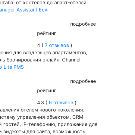
таба: от хостелов до апарт-отелей.
nager Assistant Ecvi
подробнее
рейтинг
4 (
7 отзывов
)
ления для владельцев апартаментов,
ль бронирования онлайн. Channel
о Lite PMS
подробнее
рейтинг
4.3 (
6 отзывов
)
равления отелем нового поколения.
истему управления объектом, CRM
й гостей, IP-телефонию, приложение для
и виджеты для сайта, возможность