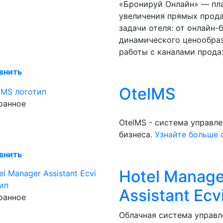
‭«Бронируй Онлайн» — пл
увеличения прямых прод
задачи отеля: от онлайн-
динамического ценообраз
работы с каналами прод
внить
OtelMS
ранное
OtelMS - система управл
бизнеса.
Узнайте больше 
внить
Hotel Manage
Assistant Ecv
ранное
Облачная система управл