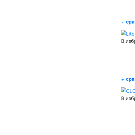
+
сра
В изб
+
сра
В изб