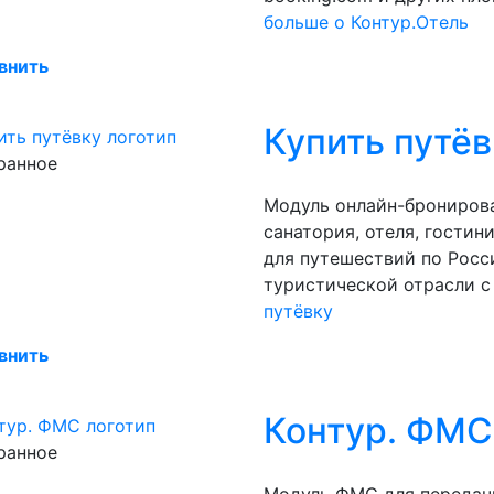
больше о Контур.Отель
внить
Купить путёв
ранное
Модуль онлайн-бронирова
санатория, отеля, гостин
для путешествий по Росси
туристической отрасли с
путёвку
внить
Контур. ФМС
ранное