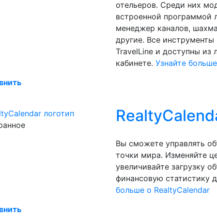
отельеров. Среди них мо
встроенной программой л
менеджер каналов, шахма
другие. Все инструменты
TravelLine и доступны из
кабинете.
Узнайте больше 
внить
RealtyCalend
ранное
Вы сможете управлять об
точки мира. Изменяйте ц
увеличивайте загрузку об
финансовую статистику д
больше о RealtyCalendar
внить