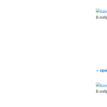
В изб
+
сра
В изб