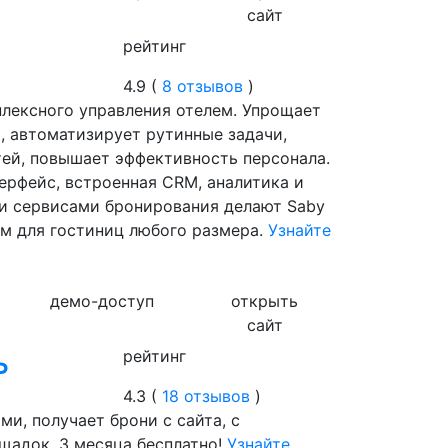
сайт
рейтинг
4.9 (
8 отзывов
)
плексного управления отелем. Упрощает
, автоматизирует рутинные задачи,
тей, повышает эффективность персонала.
ерфейс, встроенная CRM, аналитика и
и сервисами бронирования делают Saby
м для гостиниц любого размера.
Узнайте
демо-доступ
открыть
сайт
ь
рейтинг
4.3 (
18 отзывов
)
и, получает брони с сайта, с
ощадок. 3 месяца бесплатно!
Узнайте