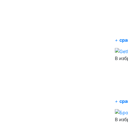
+
сра
В изб
+
сра
В изб