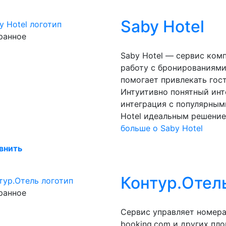
Saby Hotel
ранное
Saby Hotel — сервис ком
работу с бронированиями
помогает привлекать гос
Интуитивно понятный инт
интеграция с популярным
Hotel идеальным решение
больше о Saby Hotel
внить
Контур.Отел
ранное
Сервис управляет номерам
booking.com и других пл