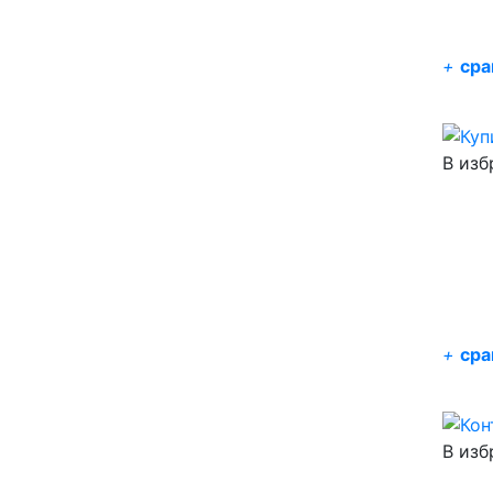
+
сра
В изб
+
сра
В изб