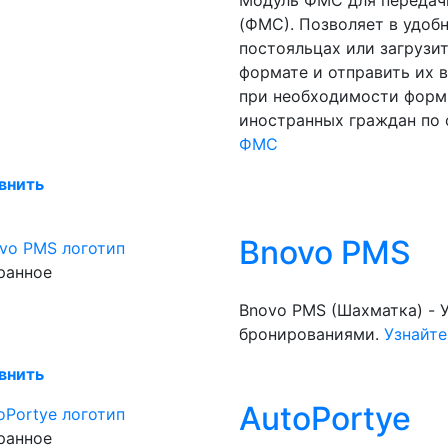
Модуль ФМС для передач
(ФМС). Позволяет в удоб
постояльцах или загрузи
формате и отправить их 
при необходимости форм
иностранных граждан по
ФМС
внить
Bnovo PMS
ранное
Bnovo PMS (Шахматка) - 
бронированиями.
Узнайте
внить
AutoPortye
ранное