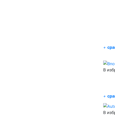
+
сра
В изб
+
сра
В изб