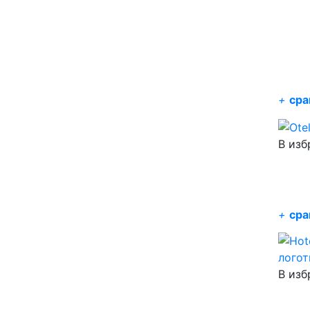
+
сра
В изб
+
сра
В изб