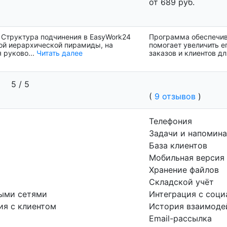
от 689 руб.
 Структура подчинения в EasyWork24
Программа обеспечив
гой иерархической пирамиды, на
помогает увеличить ег
 руково...
Читать далее
заказов и клиентов дл
5 / 5
(
9 отзывов
)
Телефония
Задачи и напомин
База клиентов
Мобильная версия
Хранение файлов
Складской учёт
ными сетями
Интеграция с соц
ия с клиентом
История взаимоде
Email-рассылка