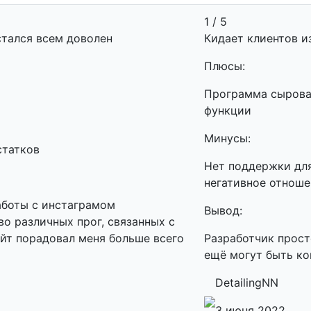
1 / 5
стался всем доволен
Кидает клиентов и
Плюсы:
Программа сыроват
функции
Минусы:
статков
Нет поддержки для
негативное отноше
работы с инстаграмом
Вывод:
о различных прог, связанных с
айт порадовал меня больше всего
Разработчик прост
ещё могут быть к
DetailingNN
3 июня 2022