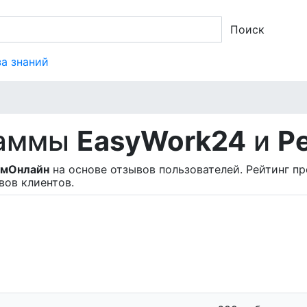
Поиск
за знаний
раммы
EasyWork24
и
Р
емОнлайн
на основе отзывов пользователей. Рейтинг п
вов клиентов.