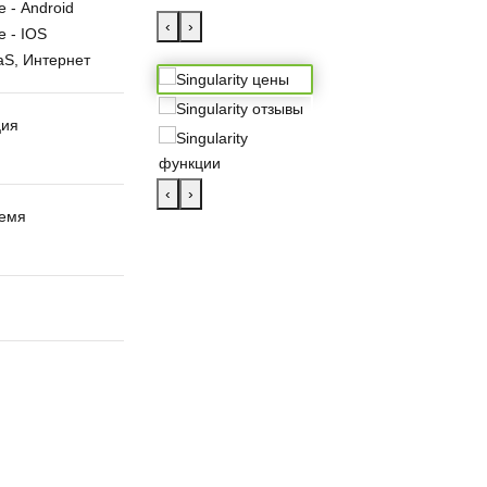
 - Android
‹
›
 - IOS
aS, Интернет
ция
‹
›
ремя